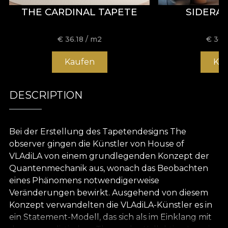
THE CARDINAL TAPETE
SIDERA
€
36.18
/ m2
€
36.
Kaufen
Ka
DESCRIPTION
Bei der Erstellung des Tapetendesigns The
observer gingen die Künstler von House of
VLAdiLA von einem grundlegenden Konzept der
Quantenmechanik aus, wonach das Beobachten
eines Phänomens notwendigerweise
Veränderungen bewirkt. Ausgehend von diesem
Konzept verwandelten die VLAdiLA-Künstler es in
ein Statement-Modell, das sich als im Einklang mit