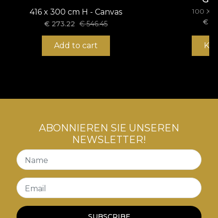
Geschlecht angeboten.
416 x 300 cm H - Canvas
100 X 
€
22
€
273.22
€
546.45
Add to cart
Ka
ABONNIEREN SIE UNSEREN
NEWSLETTER!
Name
Email
SUBSCRIBE