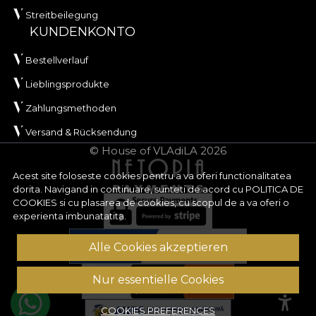
Streitbeilegung
KUNDENKONTO
Bestellverlauf
Lieblingsprodukte
Zahlungsmethoden
Versand & Rücksendung
© House of VLAdiLA 2026
Acest site foloseste cookies pentru a va oferi functionalitatea
dorita. Navigand in continuare, sunteti de acord cu
POLITICA DE
COOKIES
si cu plasarea de cookies, cu scopul de a va oferi o
experienta imbunatatita.
Alle Cookies akzeptieren
Nur essentielle Cookies
COOKIES PREFERENCES