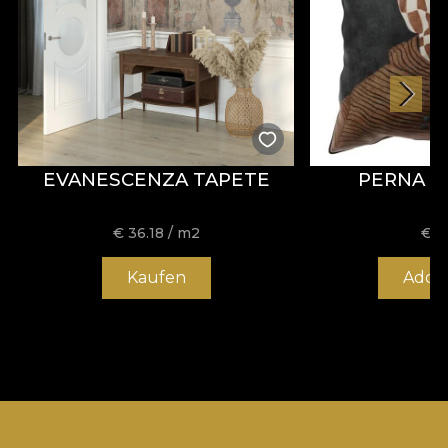
EVANESCENZA TAPETE
PERNA P
€
36.18
/ m2
€
4
Kaufen
Add t