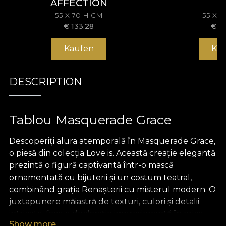
AFFECTION
55 X 70 H CM
55 X 
€
133.28
€
1
Kaufen
Ka
DESCRIPTION
Tablou Masquerade Grace
Descoperiți alura atemporală în Masquerade Grace,
o piesă din colecția Love is. Această creație elegantă
prezintă o figură captivantă într-o mască
ornamentată cu bijuterii și un costum teatral,
combinând grația Renașterii cu misterul modern. O
juxtapunere măiastră de texturi, culori și detalii
intricate, face o declarație impresionantă în orice
Show more
interior luxos, stârnind conversații și admirație cu