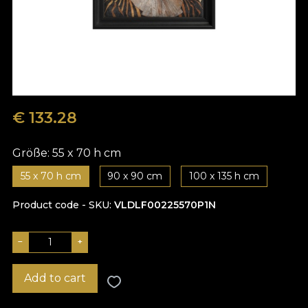
€
133.28
Größe:
55 x 70 h cm
55 x 70 h cm
90 x 90 cm
100 x 135 h cm
Product code - SKU
VLDLF00225570P1N
−
+
Add to cart