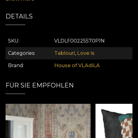
farmecul său enigmatic.
DETAILS
SKU
VLDLF00225570P1N
Categories
Tablouri
,
Love is
Brand
House of VLAdiLA
FÜR SIE EMPFOHLEN