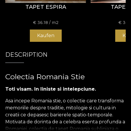
TAPET ESPIRA
TAPET
€
36.18
/ m2
€
36.
Kaufen
Ka
DESCRIPTION
Colectia Romania Stie
Toti visam. In liniste si intelepciune.
Asa incepe Romania stie, o colectie care transforma
memoriile despre traditie, mitologie si cultura in
creatii ce depasesc barierele spatio-temporale.
Motivata de dorinta de a celebra esenta profunda a
Romaniei, colectia de tapet Romania subliniaza o