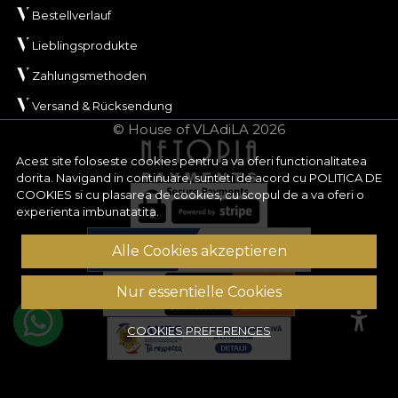
Bestellverlauf
Lieblingsprodukte
Zahlungsmethoden
Versand & Rücksendung
© House of VLAdiLA 2026
Acest site foloseste cookies pentru a va oferi functionalitatea
dorita. Navigand in continuare, sunteti de acord cu
POLITICA DE
COOKIES
si cu plasarea de cookies, cu scopul de a va oferi o
experienta imbunatatita.
Alle Cookies akzeptieren
Nur essentielle Cookies
COOKIES PREFERENCES