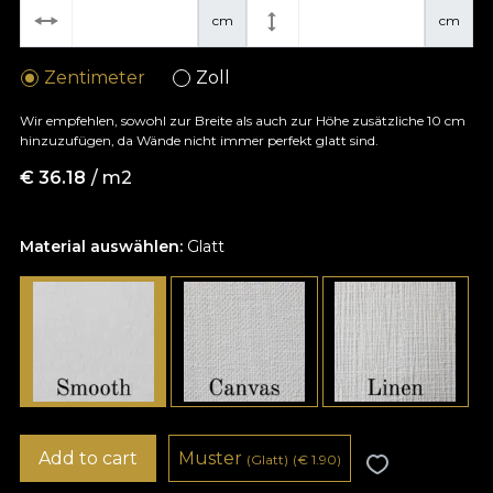
cm
cm
Zentimeter
Zoll
Wir empfehlen, sowohl zur Breite als auch zur Höhe zusätzliche 10 cm
hinzuzufügen, da Wände nicht immer perfekt glatt sind.
€
36.18
/ m2
Material auswählen:
Glatt
Add to cart
Muster
(Glatt)
(
€
1.90)