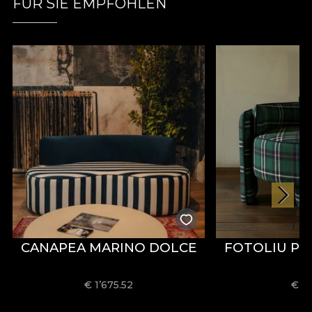
FÜR SIE EMPFOHLEN
CANAPEA MARINO DOLCE
FOTOLIU PI
€ 1’675.52
€
74