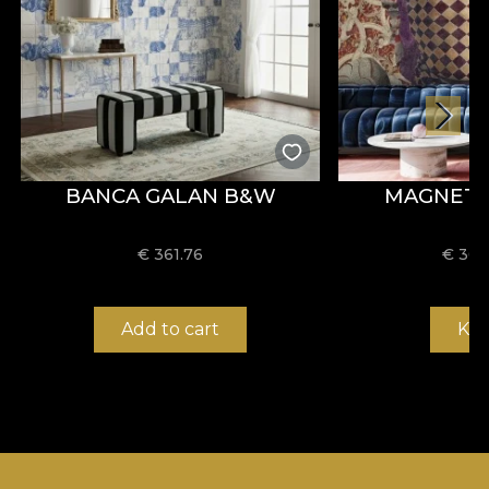
BANCA GALAN B&W
MAGNETA
€
361.76
€
36.
Add to cart
Ka