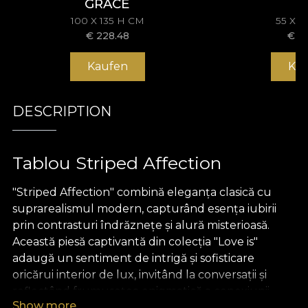
GRACE
100 X 135 H CM
55 X 
€
228.48
€
1
Kaufen
Ka
DESCRIPTION
Tablou Striped Affection
"Striped Affection" combină eleganța clasică cu
suprarealismul modern, capturând esența iubirii
prin contrasturi îndrăznețe și alură misterioasă.
Această piesă captivantă din colecția "Love is"
adaugă un sentiment de intrigă și sofisticare
oricărui interior de lux, invitând la conversații și
reflectând frumusețea enigmatică a conexiunii
Show more
umane. Ideal pentru cei care apreciază designul