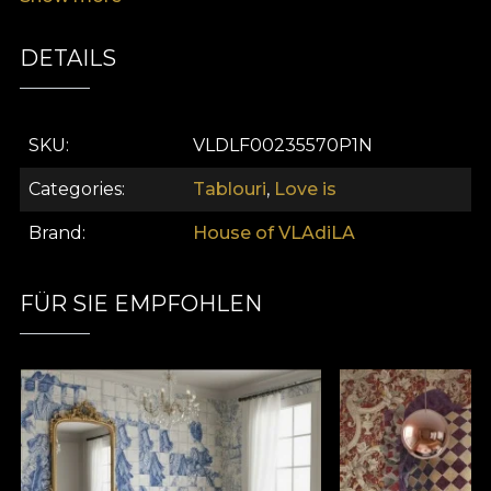
avangardist și declarațiile distinctive de decor
pentru acasă.
DETAILS
SKU
VLDLF00235570P1N
Categories
Tablouri
,
Love is
Brand
House of VLAdiLA
FÜR SIE EMPFOHLEN