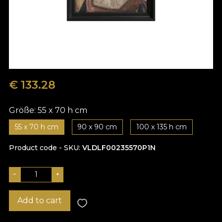
€
133.28
Größe:
55 x 70 h cm
55 x 70 h cm
90 x 90 cm
100 x 135 h cm
Product code - SKU
VLDLF00235570P1N
−
+
Add to cart