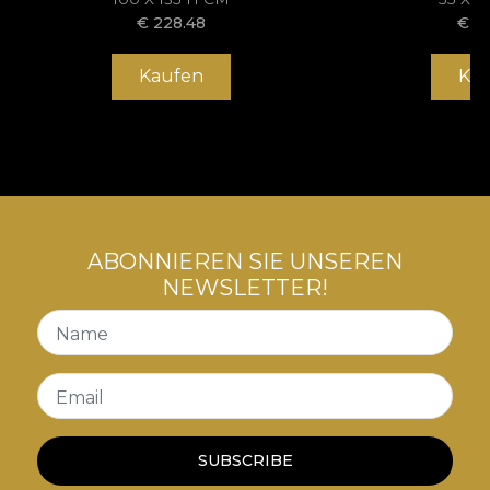
den höchsten Qualitätsstandards entspricht.
€
228.48
€
1
Kaufen
Ka
ABONNIEREN SIE UNSEREN
NEWSLETTER!
Name
Email
SUBSCRIBE