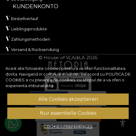
KUNDENKONTO
Bestellverlauf
Lieblingsprodukte
Zahlungsmethoden
Versand & Rücksendung
© House of VLAdiLA 2026
Acest site foloseste cookies pentru a va oferi functionalitatea
dorita. Navigand in continuare, sunteti de acord cu
POLITICA DE
COOKIES
si cu plasarea de cookies, cu scopul de a va oferi o
experienta imbunatatita.
Alle Cookies akzeptieren
Nur essentielle Cookies
COOKIES PREFERENCES