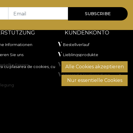
Email
SUBSCRIBE
ERSTÜTZUNG
KUNDENKONTO
he Informationen
Bestellverlauf
eren Sie uns
Lieblingsprodukte
estellte Fragen
Zahlungsmethoden
Alle Cookies akzeptieren
si cu plasarea de cookies, cu
Versand & Rücksendung
Nur essentielle Cookies
ilegung