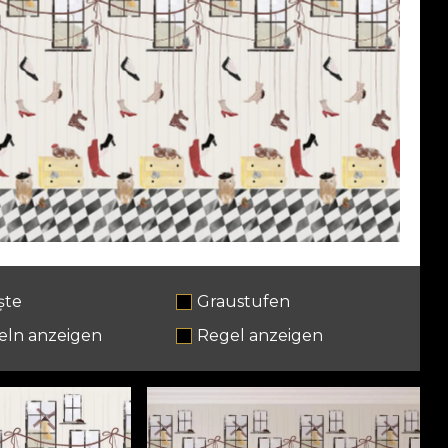
ște
Graustufen
eln anzeigen
Regel anzeigen