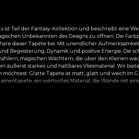
ist Teil der Fantasy-Kollektion und beschreibt eine Welt
agischen Unbekannten des Designs zu öffnen. Die Farbpalet
re dieser Tapete bei. Mit unendlicher Aufmerksamkeit 
und Begeisterung, Dynamik und positive Energie. Die 
lern, magischen Wächtern, die über den Kleinen wache
t ein äußerst starkes und haltbares Vliesmaterial. Wir bie
chtest. Glatte Tapete ist matt, glatt und weich im Griff
ntapete, ein wertvolles Material, die Wände mit einer Te
arbe und selbstbewusste Striche talentierter Hände die 
einem Weg zur Entdeckung der Welt um dich herum unter
n und ihre Rolle bei der Schaffung einer erfolgreichen
t die schönsten Träume und Wünsche. *Aus Liebe und R
 Materialien. **House of VLAdiLA empfiehlt die Verwend
sicheren und effizienten Renovierungsprozess genießen,