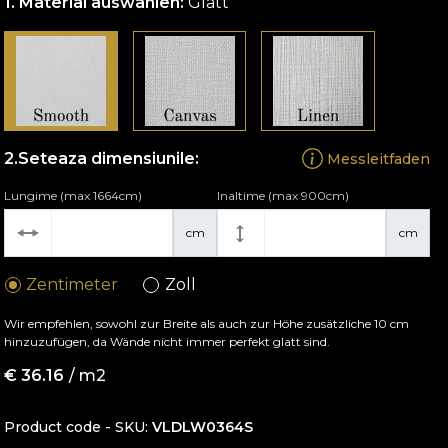
Material auswählen:
Glatt
Seteaza dimensiunile:
Messleitfaden
Lungime (max 1664cm)
Inaltime (max 900cm)
cm
cm
Zentimeter
Zoll
Wir empfehlen, sowohl zur Breite als auch zur Höhe zusätzliche 10 cm
hinzuzufügen, da Wände nicht immer perfekt glatt sind.
€
36.16
/ m2
Product code - SKU
VLDLW0364S