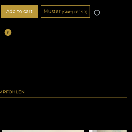
Add to cart
Muster
(Glatt)
(
€
1.90)
EMPFOHLEN