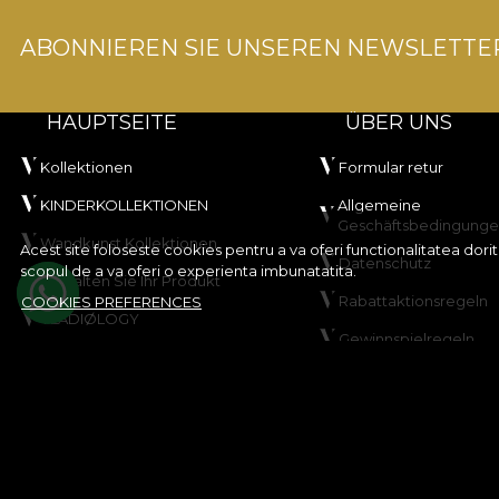
ABONNIEREN SIE UNSEREN NEWSLETTE
HAUPTSEITE
ÜBER UNS
Kollektionen
Formular retur
KINDERKOLLEKTIONEN
Allgemeine
Geschäftsbedingung
Wandkunst Kollektionen
Acest site foloseste cookies pentru a va oferi functionalitatea dor
Datenschutz
scopul de a va oferi o experienta imbunatatita.
Gestalten Sie Ihr Produkt
Rabattaktionsregeln
COOKIES PREFERENCES
VLADIØLOGY
Gewinnspielregeln
Kontakt
Cookie-Richtlinie
Sitemap
© House of VLAdiLA 2026