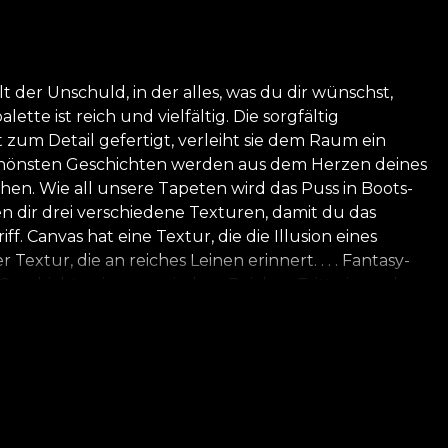
 der Unschuld, in der alles, was du dir wünschst,
te ist reich und vielfältig. Die sorgfältig
zum Detail gefertigt, verleiht sie dem Raum ein
schönsten Geschichten werden aus dem Herzen deines
n. Wie all unsere Tapeten wird das Puss in Boots-
ten dir drei verschiedene Texturen, damit du das
. Canvas hat eine Textur, die die Illusion eines
xtur, die an reiches Leinen erinnert. . . . Fantasy-
Geschichte eines magischen Reiches. Tritt ein und
stützen. Hier findest du Mut, Kreativität,
 Geschichte kennenlernen. Nichts ist unmöglich, wenn
espekt zur Natur bestehen all unsere Tapeten aus
ung ihres eigenen Klebstoffs für die Anbringung der
 der den höchsten Qualitätsstandards entspricht.