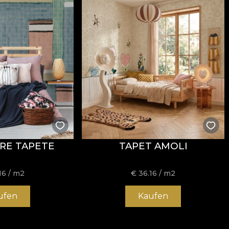
BRE TAPETE
TAPET AMOLI
16
/ m2
€
36.16
/ m2
ufen
Kaufen