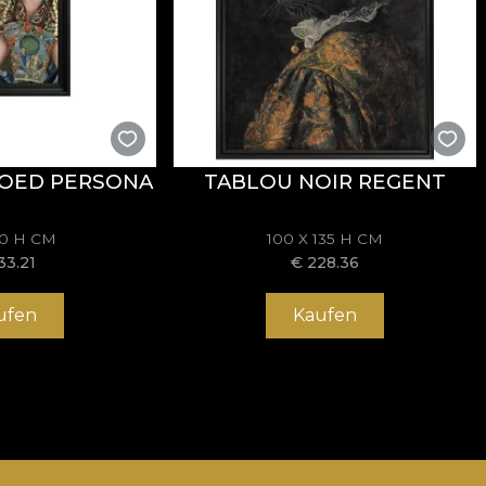
OED PERSONA
TABLOU NOIR REGENT
70 H CM
100 X 135 H CM
33.21
€
228.36
ufen
Kaufen