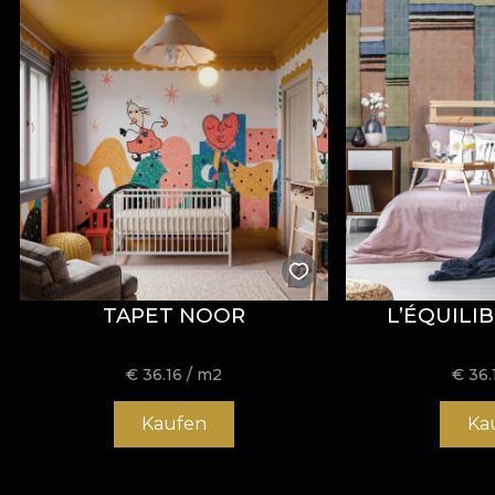
TAPET NOOR
L’ÉQUILI
€
36.16
/ m2
€
36.
Kaufen
Ka