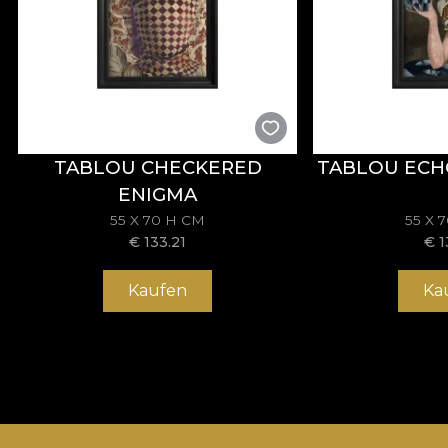
TABLOU CHECKERED
TABLOU ECH
ENIGMA
55 X 70 H CM
55 X 
€
133.21
€
1
Kaufen
Ka