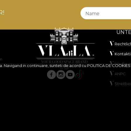
R!
Name
UNT
Rechtlic
Kontakti
en
Häufig g
ita. Navigand in continuare, sunteti de acord cu
POLITICA DE COOKIES
ANPC
Streitbe