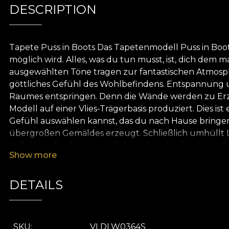
DESCRIPTION
Tapete Puss in Boots Das Tapetenmodell Puss in Boots 
möglich wird. Alles, was du tun musst, ist, dich dem m
ausgewählten Töne tragen zur fantastischen Atmosphä
göttliches Gefühl des Wohlbefindens. Entspannung 
Raumes entspringen. Denn die Wände werden zu Erzäh
Modell auf einer Vlies-Trägerbasis produziert. Dies is
Gefühl auswählen kannst, das du nach Hause bringen mö
übergroßen Gemäldes erzeugt. Schließlich umhüllt Leine
Kollektion Die Fantasy-Kollektion beschreibt durch F
Show more
finde magische Ressourcen. Diese werden dich auf d
Vorstellungskraft und Freundlichkeit. Du wirst Farbe
du zu träumen wagst. Und diese Kollektion beflügel
DETAILS
natürlichen, ökologischen und biologisch abbaubaren
Tapete. Auf diese Weise kannst du einen schnellen, 
SKU
VLDLW0364S