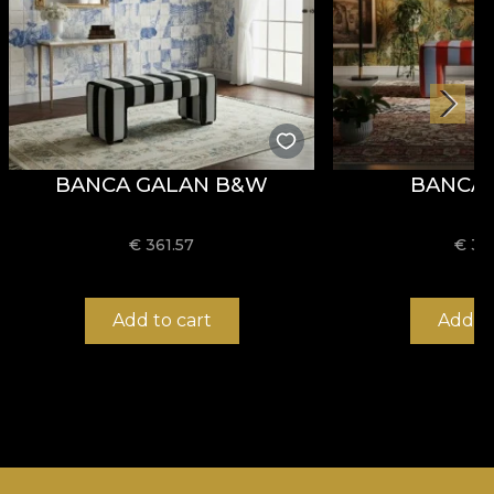
BANCA GALAN B&W
BANCA
€
361.57
€
36
Add to cart
Add to