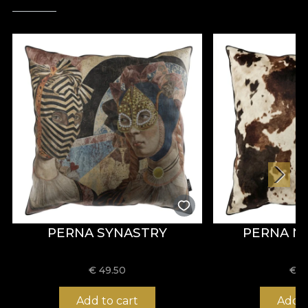
PERNA SYNASTRY
PERNA 
€
49.50
€
4
Add to cart
Add t