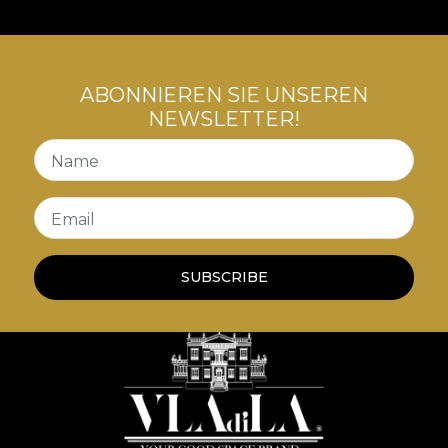
de mobilier. Astfel, spatiile sunt transpuse intr-o
poveste a luxului confortabil, a contradicțiilor
creatoare, o poveste care ne invata despre arta
convivialitatii cu tensiuni interioare.
ABONNIEREN SIE UNSEREN
NEWSLETTER!
Name
Email
SUBSCRIBE