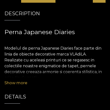
DESCRIPTION
Perna Japanese Diaries
Modelul de perna Japanese Diaries face parte din
linia de obiecte decorative marca VLAdiLA.
Realizate cu aceleasi printuri ce se regasesc in
colectiile noastre enigmatice de tapet, pernele
decorative creeaza armonie si coerenta stilistica, in
orice tip de spatiu.
Show more
Pernele sunt realizate din catifea, un material
bogat si pretios, extrem de placut la atingere.
DETAILS
Dimensiunea de 43 x 43 cm le face perfecte
pentru a innobila o canapea, un pat sau un fotoliu