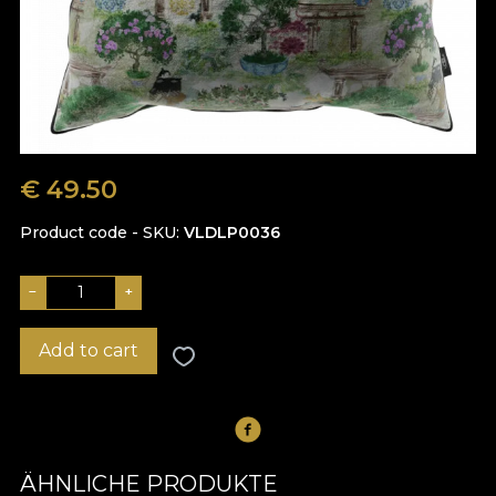
€
49.50
Product code - SKU
VLDLP0036
−
+
Add to cart
ÄHNLICHE PRODUKTE