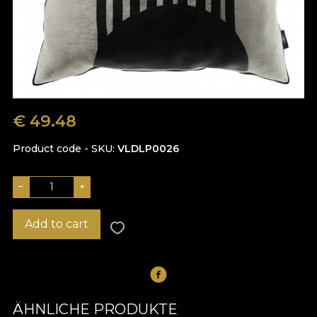
€
49.48
Product code - SKU
VLDLP0026
−
+
Add to cart
ÄHNLICHE PRODUKTE