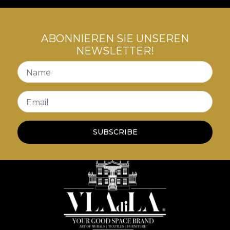
de mobilier. Astfel, spatiile sunt transpuse intr-o
poveste a luxului confortabil, a contradicțiilor
creatoare, o poveste care ne invata despre arta
ABONNIEREN SIE UNSEREN
convivialitatii cu tensiuni interioare.
NEWSLETTER!
Name
Email
SUBSCRIBE