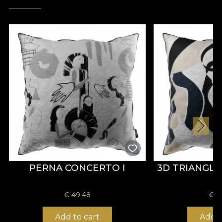
PERNA CONCERTO I
3D TRIANGL
€
49.48
€
4
Add to cart
Add t