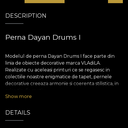
DESCRIPTION
Perna Dayan Drums I
Modelul de perna Dayan Drums I face parte din
linia de obiecte decorative marca VLAdiLA.
Realizate cu aceleasi printuri ce se regasesc in
colectiile noastre enigmatice de tapet, pernele
decorative creeaza armonie si coerenta stilistica, in
orice tip de spatiu.
Show more
Pernele sunt realizate din catifea, un material
bogat si pretios, extrem de placut la atingere.
DETAILS
Dimensiunea de 43 x 43 cm le face perfecte
pentru a innobila o canapea, un pat sau un fotoliu