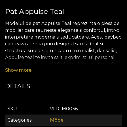
Pat Appulse Teal
Modelul de pat Appulse Teal reprezinta o piesa de
mobilier care reuneste eleganta si confortul, intr-o
interpretare moderna si seducatoare. Acest daybed
capteaza atentia prin designul sau rafinat si
structura supla. Cu un cadru minimalist, dar solid,
Appulse teal te invita sa iti exprimi stilul personal
intr-un mod subtil, oferind totodata un spatiu de
Show more
refugiu.
Modelul de pat Appulse Teal prezinta o tapiteria
DETAILS
luxoasa, din catifea. Designul acesteia, cu dungi ce
se impletesc intr-un dans gratios, completeaza
atmosfera plina de serenitate. Aceasta textura
SKU
VLDLM0036
aduce un extra layer de confort, transformand
fiecare atingere intr-o experienta placuta.
Categories
Möbel