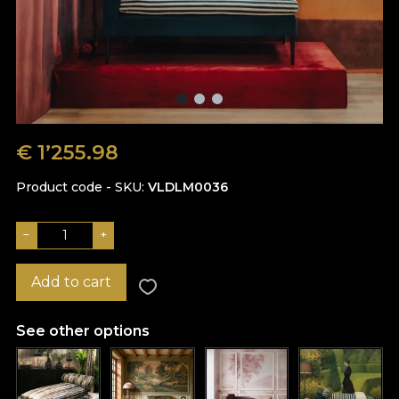
€ 1’255.98
Product code - SKU
VLDLM0036
−
+
Add to cart
See other options