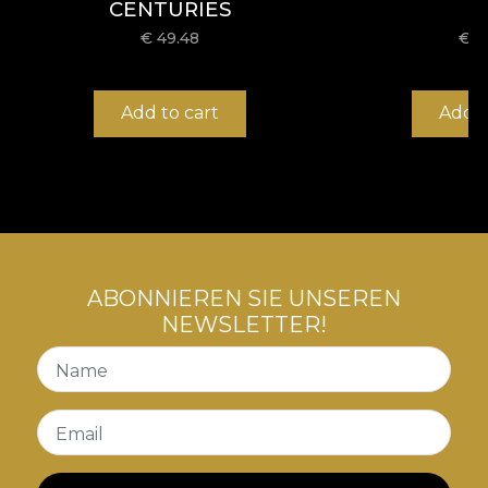
CENTURIES
€
49.48
€
4
Add to cart
Add t
ABONNIEREN SIE UNSEREN
NEWSLETTER!
Name
Email