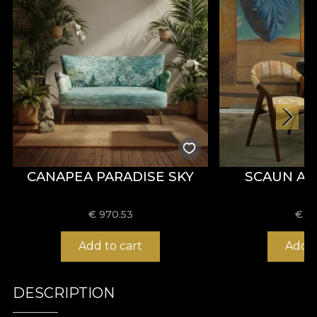
CANAPEA PARADISE SKY
SCAUN AT
€
970.53
€
43
Add to cart
Add t
DESCRIPTION