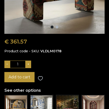
€
361.57
Product code - SKU
VLDLM0178
−
+
Add to cart
See other options