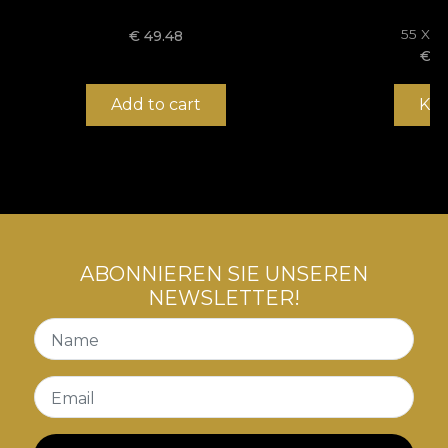
55 X 
€
49.48
€
1
Add to cart
Ka
ABONNIEREN SIE UNSEREN
NEWSLETTER!
Name
Email