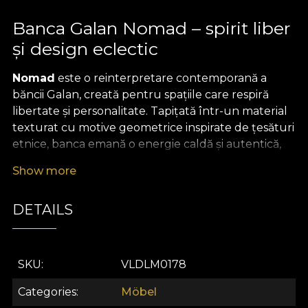
Banca Galan Nomad – spirit liber
și design eclectic
Nomad
este o reinterpretare contemporană a
băncii Galan, creată pentru spațiile care respiră
libertate și personalitate. Tapițată într-un material
texturat cu motive geometrice inspirate de țesături
etnice, banca emană o energie caldă și autentică,
ideală pentru interioare cu accente industriale sau
Show more
boho-chic.
Forma sa minimalistă, definită de liniile fluide și baza
DETAILS
decupată, oferă o siluetă modernă și sculpturală.
Nomad
devine astfel un obiect versatil – o piesă
statement într-un living urban, un accent vibrant
SKU
VLDLM0178
într-un spațiu de studio sau un element de confort
într-o zonă de lounge contemporană.
Categories
Möbel