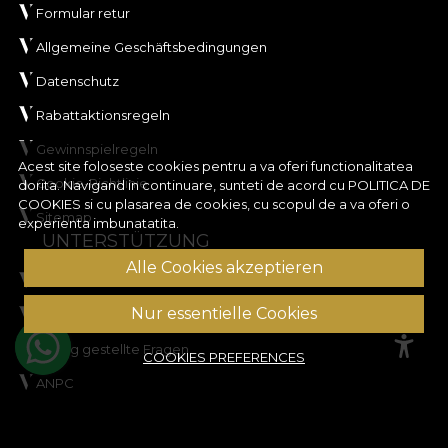
Formular retur
Allgemeine Geschäftsbedingungen
Datenschutz
Rabattaktionsregeln
Gewinnspielregeln
Acest site foloseste cookies pentru a va oferi functionalitatea
Cookie-Richtlinie
dorita. Navigand in continuare, sunteti de acord cu
POLITICA DE
COOKIES
si cu plasarea de cookies, cu scopul de a va oferi o
Sitemap
experienta imbunatatita.
UNTERSTÜTZUNG
Alle Cookies akzeptieren
Rechtliche Informationen
Nur essentielle Cookies
Kontaktieren Sie uns
Häufig gestellte Fragen
COOKIES PREFERENCES
ANPC
Streitbeilegung
KUNDENKONTO