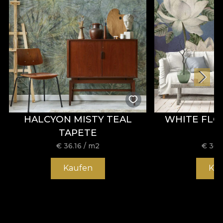
HALCYON MISTY TEAL
WHITE FLO
TAPETE
€
36.16
/ m2
€
36.
Kaufen
Ka