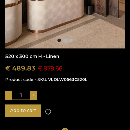
520 x 300 cm H - Linen
€
489.83
€
979.66
Product code - SKU
VLDLW0563C520L
−
+
Add to cart