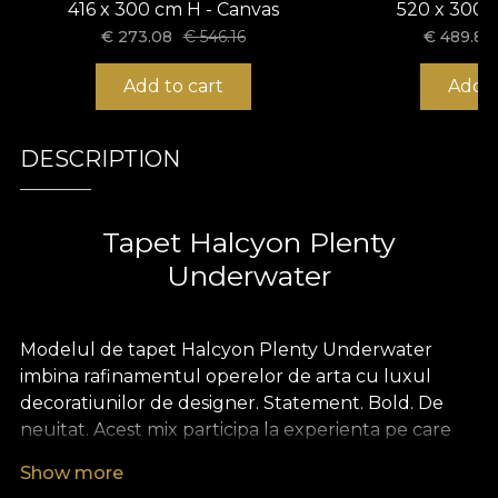
416 x 300 cm H - Canvas
520 x 300 
€
273.08
€
546.16
€
489.83
Add to cart
Add t
DESCRIPTION
Tapet Halcyon Plenty
Underwater
Modelul de tapet Halcyon Plenty Underwater
imbina rafinamentul operelor de arta cu luxul
decoratiunilor de designer. Statement. Bold. De
neuitat. Acest mix participa la experienta pe care
House of VLAdiLA isi doreste sa le-o ofere clientilor.
Show more
Redefinim confortul ca pe o stare de fapt. O oferim