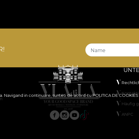
R!
Name
UNT
Rechtlic
Kontakti
ita. Navigand in continuare, sunteti de acord cu
POLITICA DE COOKIES
en
Häufig g
ANPC
Streitbe