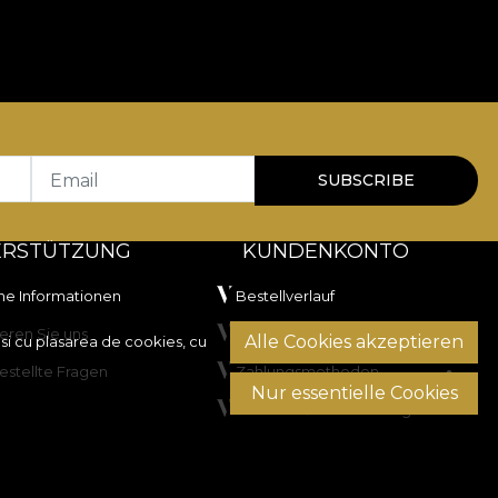
Email
SUBSCRIBE
ERSTÜTZUNG
KUNDENKONTO
he Informationen
Bestellverlauf
eren Sie uns
Lieblingsprodukte
Alle Cookies akzeptieren
si cu plasarea de cookies, cu
estellte Fragen
Zahlungsmethoden
Nur essentielle Cookies
Versand & Rücksendung
ilegung