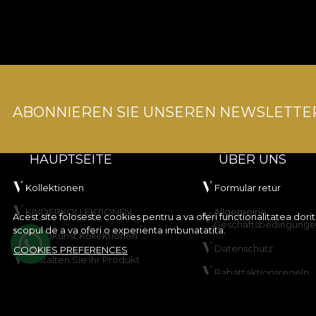
ABONNIEREN SIE UNSEREN NEWSLETTE
HAUPTSEITE
ÜBER UNS
Kollektionen
Formular retur
KINDERKOLLEKTIONEN
Allgemeine
Acest site foloseste cookies pentru a va oferi functionalitatea dor
Geschäftsbedingung
scopul de a va oferi o experienta imbunatatita.
Wandkunst Kollektionen
Datenschutz
COOKIES PREFERENCES
Gestalten Sie Ihr Produkt
Rabattaktionsregeln
VLADIØLOGY
Gewinnspielregeln
Kontakt