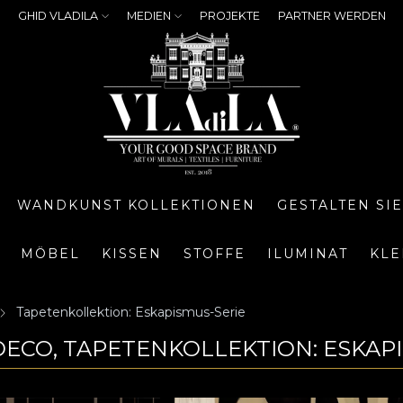
GHID VLADILA
MEDIEN
PROJEKTE
PARTNER WERDEN
WANDKUNST KOLLEKTIONEN
GESTALTEN SI
MÖBEL
KISSEN
STOFFE
ILUMINAT
KLE
Tapetenkollektion: Eskapismus-Serie
DECO, TAPETENKOLLEKTION: ESKAP