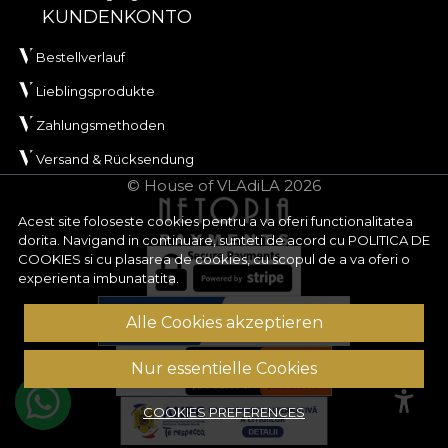
KUNDENKONTO
Bestellverlauf
Lieblingsprodukte
Zahlungsmethoden
Versand & Rücksendung
© House of VLAdiLA 2026
Acest site foloseste cookies pentru a va oferi functionalitatea
dorita. Navigand in continuare, sunteti de acord cu
POLITICA DE
COOKIES
si cu plasarea de cookies, cu scopul de a va oferi o
experienta imbunatatita.
Alle Cookies akzeptieren
Nur essentielle Cookies
COOKIES PREFERENCES