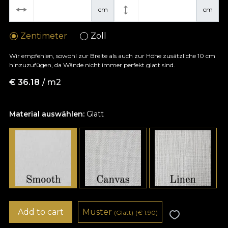
cm
cm
Zentimeter
Zoll
Wir empfehlen, sowohl zur Breite als auch zur Höhe zusätzliche 10 cm
hinzuzufügen, da Wände nicht immer perfekt glatt sind.
€
36.18
/ m2
Material auswählen:
Glatt
Add to cart
Muster
(Glatt)
(
€
1.90)