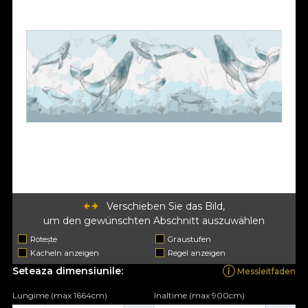
Verschieben Sie das Bild,
um den gewünschten Abschnitt auszuwählen
Rotește
Graustufen
Kacheln anzeigen
Regel anzeigen
Seteaza dimensiunile:
Messleitfaden
Lungime (max 1664cm)
Inaltime (max 900cm)