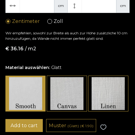
cm
cm
Zentimeter
Zoll
Wir empfehlen, sowohl zur Breite als auch zur Höhe zusätzliche 10 cm
hinzuzufügen, da Wände nicht immer perfekt glatt sind.
€
36.16
/ m2
Material auswählen:
Glatt
Add to cart
Muster
(Glatt)
(
€
1.90)