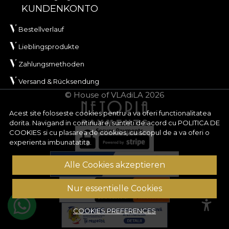
KUNDENKONTO
Bestellverlauf
Lieblingsprodukte
Zahlungsmethoden
Versand & Rücksendung
© House of VLAdiLA 2026
Acest site foloseste cookies pentru a va oferi functionalitatea
dorita. Navigand in continuare, sunteti de acord cu
POLITICA DE
COOKIES
si cu plasarea de cookies, cu scopul de a va oferi o
experienta imbunatatita.
Alle Cookies akzeptieren
Nur essentielle Cookies
COOKIES PREFERENCES