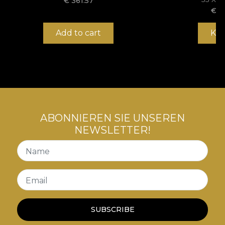
€
361.57
€
1
Add to cart
Ka
ABONNIEREN SIE UNSEREN
NEWSLETTER!
Name
Email
SUBSCRIBE