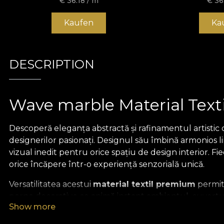
€
36.18
/ m
€
36
Kaufen
Ka
DESCRIPTION
Wave marble Material Texti
Descoperă eleganța abstractă și rafinamentul artistic
designerilor pasionați. Designul său îmbină armonios l
vizual inedit pentru orice spațiu de design interior. Fi
orice încăpere într-o experiență senzorială unică.
Versatilitatea acestui
material textil premium
permite
perne decorative ce animă instant ambientul, cuverturi
Show more
interioarelor minimaliste, cât și celor eclectice sau a