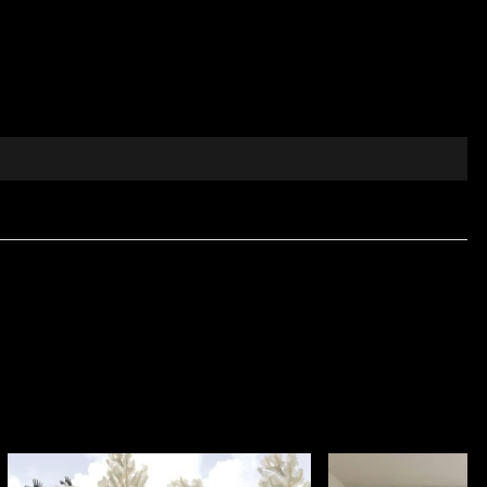
a explorare vizuală și la redescoperirea artei sub
oase, cromatici surprinzătoare și note subtile de
tea unui material textil decorativ ce depășește
tul tactil și eleganța vizuală sunt esențiale. Realizat
ală bogată.
ezidențială, cât și pentru proiecte profesionale de