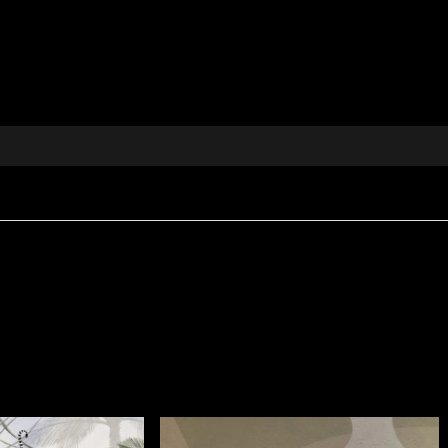
tă dorința de a depăși convenționalul în decor, invitând l
til din această colecție poartă amprenta unor forme gener
nobila atmosfera locuinței tale.
 și accente picturale
 de aplicații decorative
concept de design interior
 dedicată interioarelor cu personalitate
stil și unicitate fiecărui spațiu
gând
Wave marble
de pe
vladila.ro
și bucură-te de poves
 rafinată și contemporană în fiecare colț al casei tale.
pect sofisticat, conceput pentru interioare în care confor
300 g/mp
, ceea ce îi oferă consistență și o prezență vizu
ăți
Fire Retardant
, fiind potrivit atât pentru utilizare r
i
REACH
.