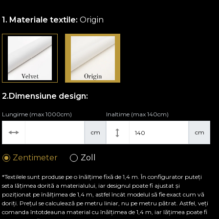
Materiale textile:
Origin
Dimensiune design:
Lungime (max 1000cm)
Inaltime (max 140cm)
cm
cm
Zentimeter
Zoll
*Textilele sunt produse pe o înălțime fixă de 1,4 m. În configurator puteți
seta lățimea dorită a materialului, iar designul poate fi ajustat și
poziționat pe înălțimea de 1,4 m, astfel încât modelul să fie exact cum vă
doriți. Prețul se calculează pe metru liniar, nu pe metru pătrat. Astfel, veți
comanda întotdeauna material cu înălțimea de 1,4 m, iar lățimea poate fi