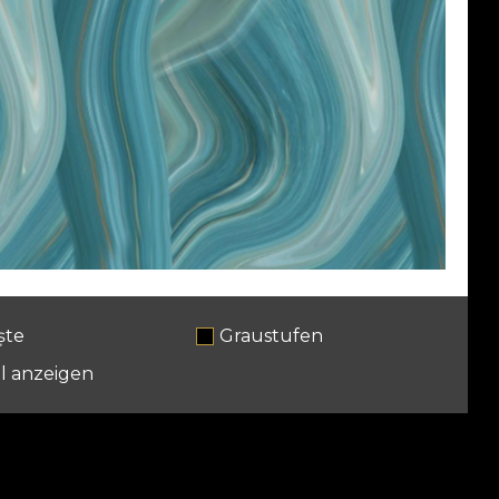
ște
Graustufen
l anzeigen