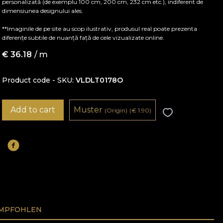
personalizată (de exemplu 100 cm, 200 cm, 232 cm etc.), indiferent de
dimensiunea designului ales.
**Imaginile de pe site au scop ilustrativ, produsul real poate prezenta
diferențe subtile de nuanță față de cele vizualizate online.
€
36.18
/ m
Product code - SKU
VLDLT0178O
Add to cart
Muster
(Origin)
(
€
1.90)
EMPFOHLEN