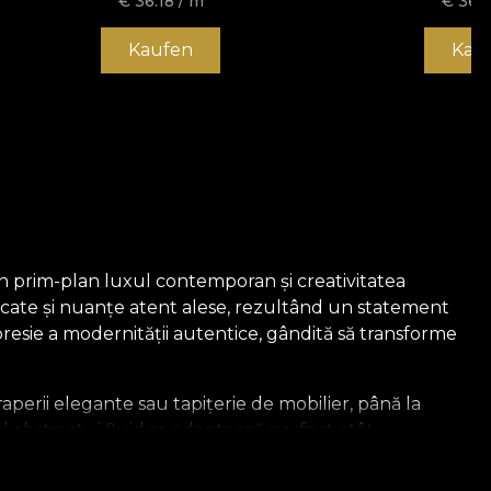
€
36.18
/ m
€
36.1
Kaufen
Kau
 în prim-plan luxul contemporan și creativitatea
sticate și nuanțe atent alese, rezultând un statement
xpresie a modernității autentice, gândită să transforme
aperii elegante sau tapițerie de mobilier, până la
 abstract și fluid se adaptează perfect atât
e.