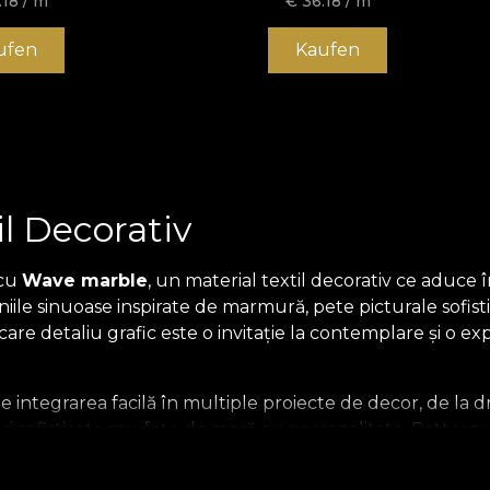
.18
/ m
€
36.18
/ m
ufen
Kaufen
l Decorativ
 cu
Wave marble
, un material textil decorativ ce aduce
iniile sinuoase inspirate de marmură, pete picturale sofi
ecare detaliu grafic este o invitație la contemplare și o e
 integrarea facilă în multiple proiecte de decor, de la dr
 sofisticate sau fețe de masă cu personalitate. Patternul
vangardiste, aducând un plus de profunzime și originalitat