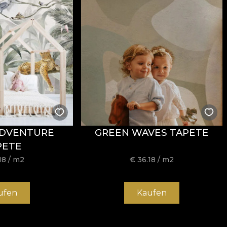
stență la uzură, având
60.000 rubs
la testul de abraziun
ormitatea la testul de inflamabilitate tip țigară.
ADVENTURE
GREEN WAVES TAPETE
usă, fără înălbire, fără stoarcere prin răsucire, fără usc
PETE
18
/ m2
€
36.18
/ m2
ufen
Kaufen
 și structură rezistentă, potrivit pentru proiecte de amena
/mp oferă un echilibru foarte bun între flexibilitate, stab