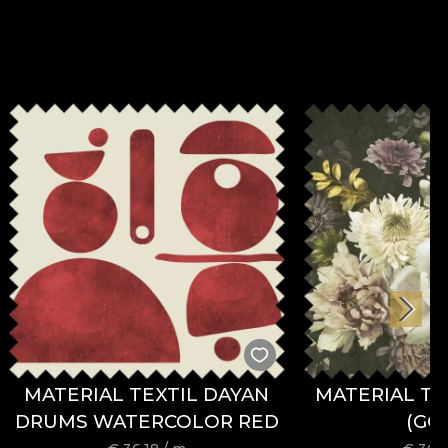
MATERIAL TEXTIL DAYAN
MATERIAL TE
DRUMS WATERCOLOR RED
(GO