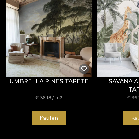
Cu o lățime de
142 ± 3 cm
, VELVET oferă o bună rezi
scămoșare, frecare umedă și uscată, precum și prin conf
Tip:
material tricotat
Compoziție:
100% PES
Greutate:
300 g/mp ± 5%
Lățime:
142 ± 3 cm
Proprietăți:
Water Repellent, Fire Retardant
Certificări:
OEKO-TEX Standard 100, REACH
Rezistență la abraziune:
60.000 rubs
UMBRELLA PINES TAPETE
SAVANA 
Întreținere:
spălare la 30°C, călcare la temperatură red
TA
€
36.18
/ m2
€
36.
Material ORIGIN
Kaufen
Ka
ORIGIN este un material textil țesut, cu aspect elegant
Compoziția sa este 100% poliester, iar greutatea de 240 g