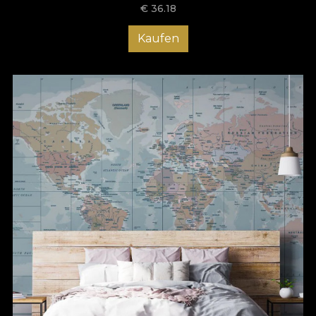
€
36.18
Kaufen