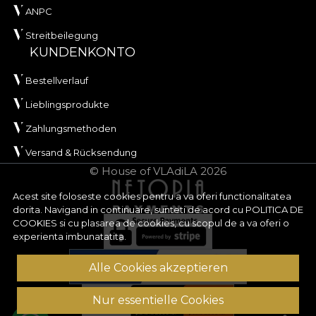
ANPC
Streitbeilegung
KUNDENKONTO
Bestellverlauf
Lieblingsprodukte
Zahlungsmethoden
Versand & Rücksendung
© House of VLAdiLA 2026
Acest site foloseste cookies pentru a va oferi functionalitatea
dorita. Navigand in continuare, sunteti de acord cu
POLITICA DE
COOKIES
si cu plasarea de cookies, cu scopul de a va oferi o
experienta imbunatatita.
Alle Cookies akzeptieren
Nur essentielle Cookies