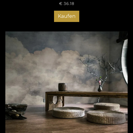
€
36.18
Kaufen