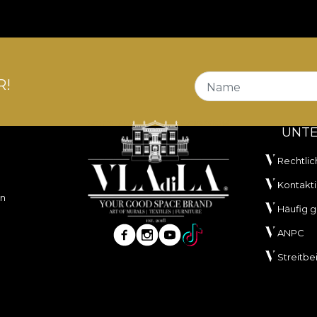
R!
Name
UNT
Rechtlic
Kontakti
en
Häufig g
ANPC
Streitbe