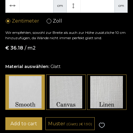
cm
cm
Zentimeter
Zoll
Wir empfehlen, sowohl zur Breite als auch zur Höhe zusätzliche 10 cm
hinzuzufügen, da Wände nicht immer perfekt glatt sind.
€
36.18
/ m2
Material auswählen:
Glatt
Add to cart
Muster
(Glatt)
(
€
1.90)