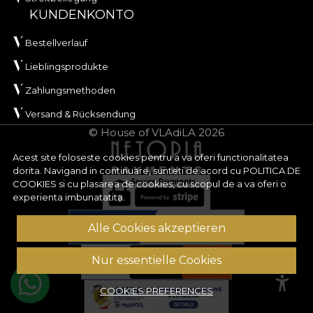
KUNDENKONTO
Bestellverlauf
Lieblingsprodukte
Zahlungsmethoden
Versand & Rücksendung
© House of VLAdiLA 2026
Acest site foloseste cookies pentru a va oferi functionalitatea
dorita. Navigand in continuare, sunteti de acord cu
POLITICA DE
COOKIES
si cu plasarea de cookies, cu scopul de a va oferi o
experienta imbunatatita.
Alle Cookies akzeptieren
Nur essentielle Cookies
COOKIES PREFERENCES