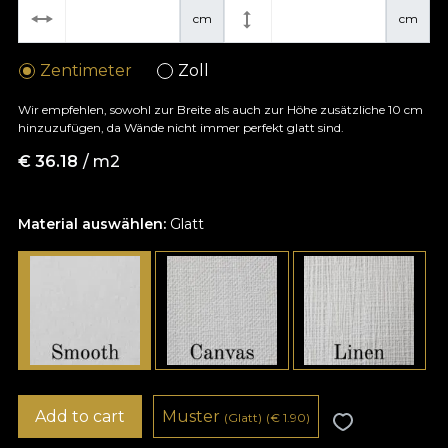
cm
cm
Zentimeter
Zoll
Wir empfehlen, sowohl zur Breite als auch zur Höhe zusätzliche 10 cm
hinzuzufügen, da Wände nicht immer perfekt glatt sind.
€
36.18
/ m2
Material auswählen:
Glatt
Add to cart
Muster
(Glatt)
(
€
1.90)