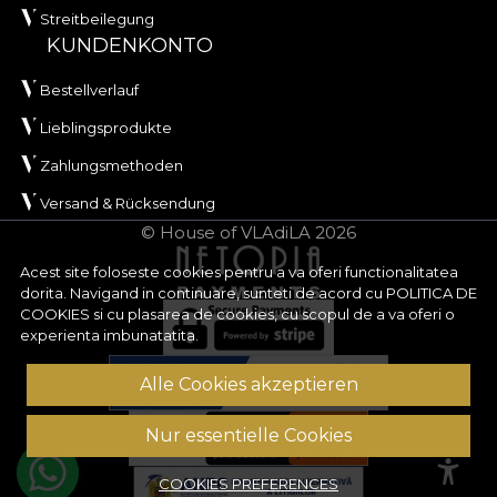
Streitbeilegung
KUNDENKONTO
Bestellverlauf
Lieblingsprodukte
Zahlungsmethoden
Versand & Rücksendung
© House of VLAdiLA 2026
Acest site foloseste cookies pentru a va oferi functionalitatea
dorita. Navigand in continuare, sunteti de acord cu
POLITICA DE
COOKIES
si cu plasarea de cookies, cu scopul de a va oferi o
experienta imbunatatita.
Alle Cookies akzeptieren
Nur essentielle Cookies
COOKIES PREFERENCES