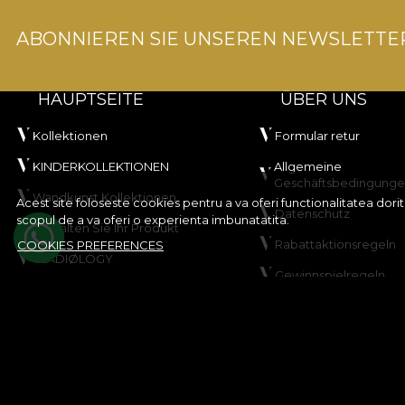
ABONNIEREN SIE UNSEREN NEWSLETTE
HAUPTSEITE
ÜBER UNS
Kollektionen
Formular retur
KINDERKOLLEKTIONEN
Allgemeine
Geschäftsbedingung
Wandkunst Kollektionen
Acest site foloseste cookies pentru a va oferi functionalitatea dor
Datenschutz
scopul de a va oferi o experienta imbunatatita.
Gestalten Sie Ihr Produkt
Rabattaktionsregeln
COOKIES PREFERENCES
VLADIØLOGY
Gewinnspielregeln
Kontakt
Cookie-Richtlinie
Sitemap
© House of VLAdiLA 2026