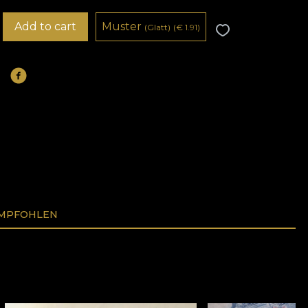
Add to cart
Muster
(Glatt)
(
€
1.91)
EMPFOHLEN