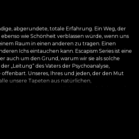
ndige, abgerundete, totale Erfahrung. Ein Weg, der
en, ebenso wie Schönheit verblassen würde, wenn uns
n einem Raum in einen anderen zu tragen. Einen
nderen Ichs eintauchen kann. Escapism Series ist eine
aber auch um den Grund, warum wir sie als solche
er „Leitung“ des Vaters der Psychoanalyse,
 offenbart. Unseres, Ihres und jeden, der den Mut
 alle unsere Tapeten aus natürlichen,
 Verwendung des eigenen Klebers beim Anbringen der
, der den höchsten Qualitätsstandards entspricht.