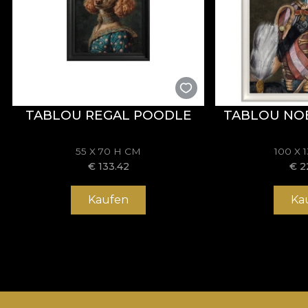
TABLOU REGAL POODLE
TABLOU NO
55 X 70 H CM
100 X 
€
133.42
€
2
Kaufen
Ka