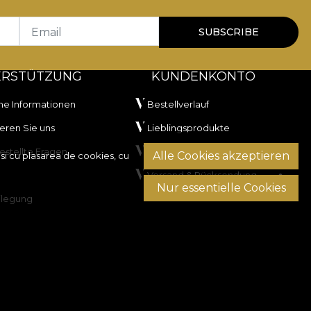
Email
SUBSCRIBE
ERSTÜTZUNG
KUNDENKONTO
he Informationen
Bestellverlauf
eren Sie uns
Lieblingsprodukte
estellte Fragen
Zahlungsmethoden
Alle Cookies akzeptieren
si cu plasarea de cookies, cu
Versand & Rücksendung
Nur essentielle Cookies
ilegung