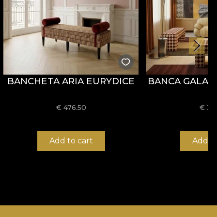
BANCHETA ARIA EURYDICE
BANCA GALAN
€
476.50
€
36
Add to cart
Add to