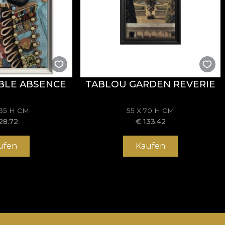
BLE ABSENCE
TABLOU GARDEN REVERIE
135 H CM
55 X 70 H CM
28.72
€
133.42
ufen
Kaufen