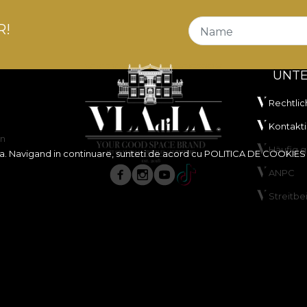
R!
Name
UNT
Rechtlic
Kontakti
en
Häufig g
ita. Navigand in continuare, sunteti de acord cu
POLITICA DE COOKIES
ANPC
Streitbe