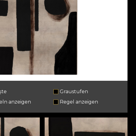
ște
Graustufen
eln anzeigen
Regel anzeigen