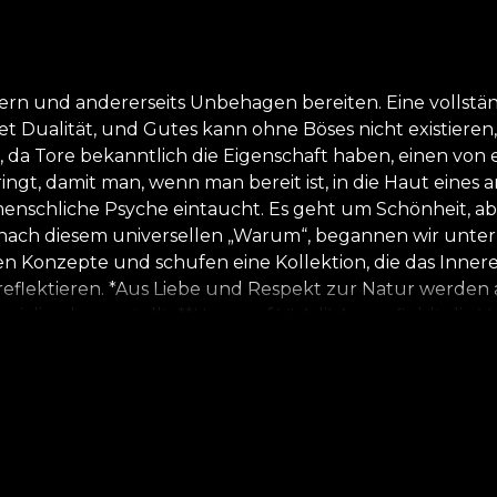
hönern und andererseits Unbehagen bereiten. Eine vollstä
tet Dualität, und Gutes kann ohne Böses nicht existier
or, da Tore bekanntlich die Eigenschaft haben, einen vo
ngt, damit man, wenn man bereit ist, in die Haut eines a
ie menschliche Psyche eintaucht. Es geht um Schönheit, 
ach diesem universellen „Warum“, begannen wir unter d
n Konzepte und schufen eine Kollektion, die das Innere
u reflektieren. *Aus Liebe und Respekt zur Natur werden
ialien hergestellt. **House of VLAdiLA empfiehlt die
 sicheren und effizienten Renovierungsprozess genießen