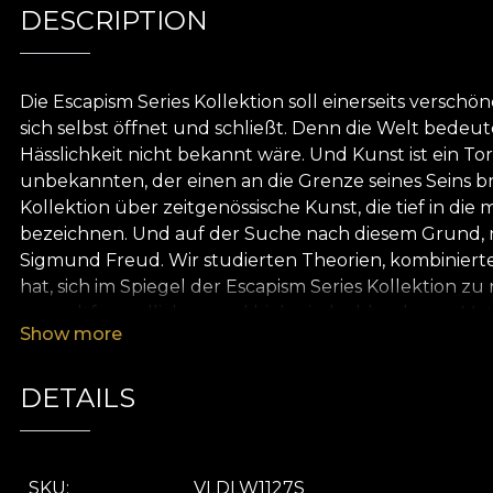
DESCRIPTION
Die Escapism Series Kollektion soll einerseits versc
sich selbst öffnet und schließt. Denn die Welt bedeu
Hässlichkeit nicht bekannt wäre. Und Kunst ist ein T
unbekannten, der einen an die Grenze seines Seins bri
Kollektion über zeitgenössische Kunst, die tief in d
bezeichnen. Und auf der Suche nach diesem Grund, n
Sigmund Freud. Wir studierten Theorien, kombinierte
hat, sich im Spiegel der Escapism Series Kollektion z
umweltfreundlichen und biologisch abbaubaren Mater
Show more
Tapete. Auf diese Weise können Sie einen schnellen,
DETAILS
SKU
VLDLW1127S