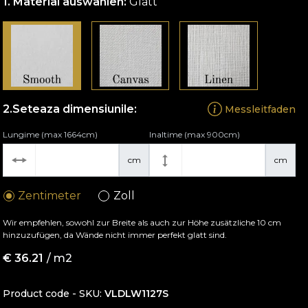
Material auswählen:
Glatt
Seteaza dimensiunile:
Messleitfaden
Lungime (max 1664cm)
Inaltime (max 900cm)
cm
cm
Zentimeter
Zoll
Wir empfehlen, sowohl zur Breite als auch zur Höhe zusätzliche 10 cm
hinzuzufügen, da Wände nicht immer perfekt glatt sind.
€
36.21
/ m2
Product code - SKU
VLDLW1127S