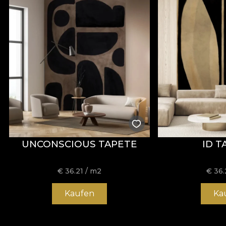
UNCONSCIOUS TAPETE
ID T
€
36.21
/ m2
€
36.
Kaufen
Ka