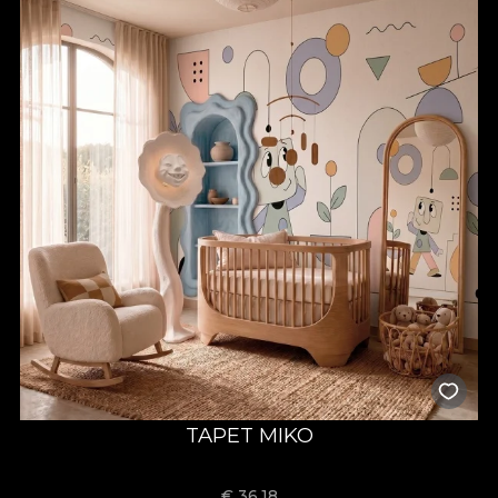
TAPET MIKO
€
36.18