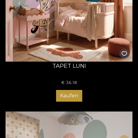
VLAdiLA) și obiectele tridimensionale (corpurile de iluminat)
coexistă într-un ecosistem poetic absolut. Lumina, forma și
emoția fuzionează pentru a crea o experiență spațială
coerentă și profund contemporană. Asemenea corpurilor de
iluminat care aduc o prezență caldă și o materialitate subtilă în
cameră, compozițiile murale MIMICA sunt concepute pentru a
emana sensibilitate și a dicta o stare de bine. Prin această
lansare,
VLAdiLA
continuă să inoveze la intersecția dintre arta
decorativă, designul de interior și psihologia spațiului,
consolidând un univers românesc original, recognoscibil
internațional, în care copilăria este celebrată prin poezie
vizuală autentică.
TAPET LUNI
€
36.18
Kaufen