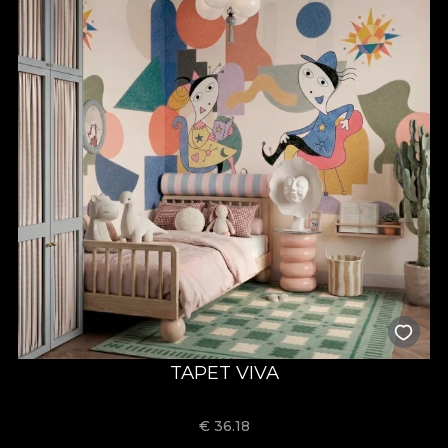
TAPET VIVA
€
36.18