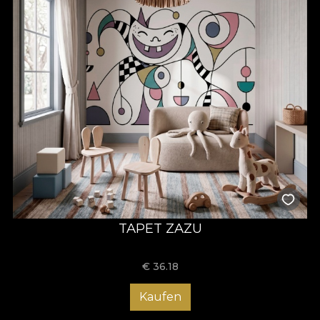
TAPET ZAZU
€
36.18
Kaufen