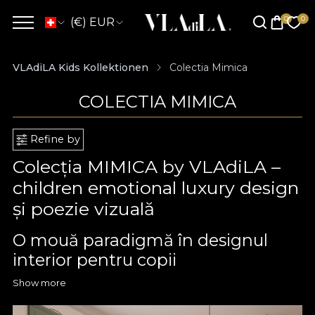
(€) EUR
VLAdiLA Kids Kollektionen
Colectia Mimica
COLECTIA MIMICA
Refine by
Colecția MIMICA by VLAdiLA –
children emotional luxury design
și poezie vizuală
O mouă paradigmă în designul
interior pentru copii
Show more
Colecția
MIMICA by VLAdiLA
redefinește fundamental
abordarea designului contemporan destinat spațiilor pentru
copii. Într-o eră dominată adesea de supra-stimulare vizuală și