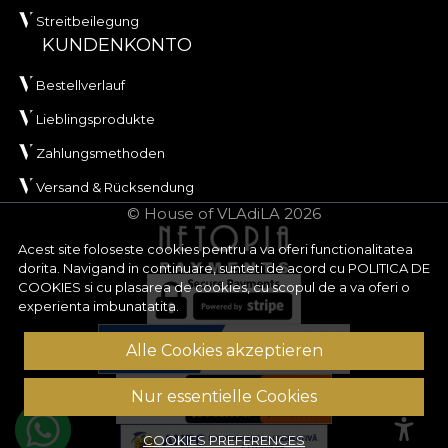
Streitbeilegung
KUNDENKONTO
Bestellverlauf
Lieblingsprodukte
Zahlungsmethoden
Versand & Rücksendung
© House of VLAdiLA 2026
Acest site foloseste cookies pentru a va oferi functionalitatea
dorita. Navigand in continuare, sunteti de acord cu
POLITICA DE
COOKIES
si cu plasarea de cookies, cu scopul de a va oferi o
experienta imbunatatita.
Alle Cookies akzeptieren
Nur essentielle Cookies
COOKIES PREFERENCES