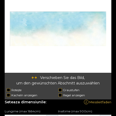
Verschieben Sie das Bild,
um den gewünschten Abschnitt auszuwählen
Rotește
Graustufen
Kacheln anzeigen
Regel anzeigen
Seteaza dimensiunile:
Messleitfaden
Lungime (max 1664cm)
Inaltime (max 900cm)