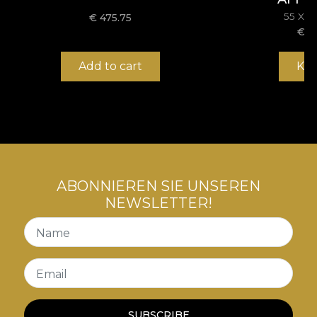
den höchsten Qualitätsstandards entspricht.
55 X 
€
475.75
€
1
Add to cart
Ka
ABONNIEREN SIE UNSEREN
NEWSLETTER!
Name
Email
SUBSCRIBE