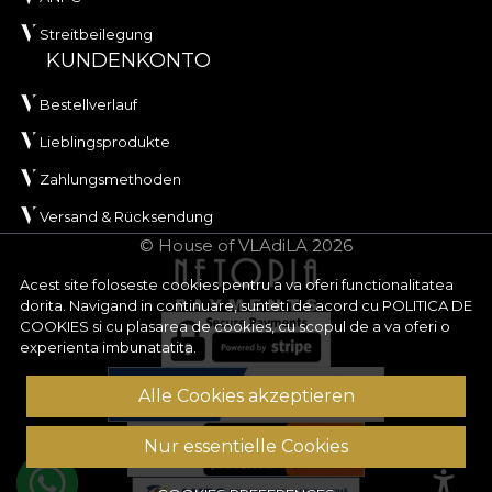
Streitbeilegung
KUNDENKONTO
Bestellverlauf
Lieblingsprodukte
Zahlungsmethoden
Versand & Rücksendung
© House of VLAdiLA 2026
Acest site foloseste cookies pentru a va oferi functionalitatea
dorita. Navigand in continuare, sunteti de acord cu
POLITICA DE
COOKIES
si cu plasarea de cookies, cu scopul de a va oferi o
experienta imbunatatita.
Alle Cookies akzeptieren
Nur essentielle Cookies