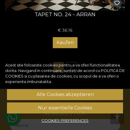
TAPET NO. 24 - ARRAN
€
36.16
Kaufen
Acest site foloseste cookies pentru a va oferi functionalitatea
1
2
dorita. Navigand in continuare, sunteti de acord cu
POLITICA DE
COOKIES
si cu plasarea de cookies, cu scopul de a va oferi o
experienta imbunatatita.
Alle Cookies akzeptieren
ABONNIEREN SIE UNSEREN
Nur essentielle Cookies
NEWSLETTER!
COOKIES PREFERENCES
Name