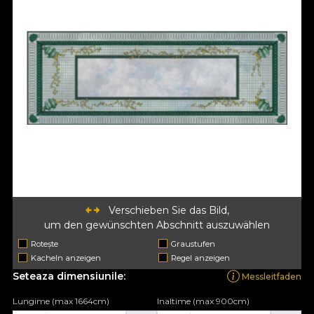
Verschieben Sie das Bild,
um den gewünschten Abschnitt auszuwählen
Rotește
Graustufen
Kacheln anzeigen
Regel anzeigen
Seteaza dimensiunile:
Messleitfaden
Lungime (max 1664cm)
Inaltime (max 900cm)