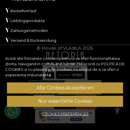
Bestellverlauf
Lieblingsprodukte
Zahlungsmethoden
Versand & Rücksendung
© House of VLAdiLA 2026
Acest site foloseste cookies pentru a va oferi functionalitatea
dorita. Navigand in continuare, sunteti de acord cu
POLITICA DE
COOKIES
si cu plasarea de cookies, cu scopul de a va oferi o
experienta imbunatatita.
Alle Cookies akzeptieren
Nur essentielle Cookies
COOKIES PREFERENCES